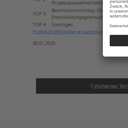
Projektauswahlverfahren aus der L
Beschlussvorschlag: Übertragung 
TOP 3
Entscheidungsgremium gemäß Satz
TOP 4
Sonstiges
Protokoll Mitgliederversammlung 13.02.202
30.01.2025
Vorheriger Ter