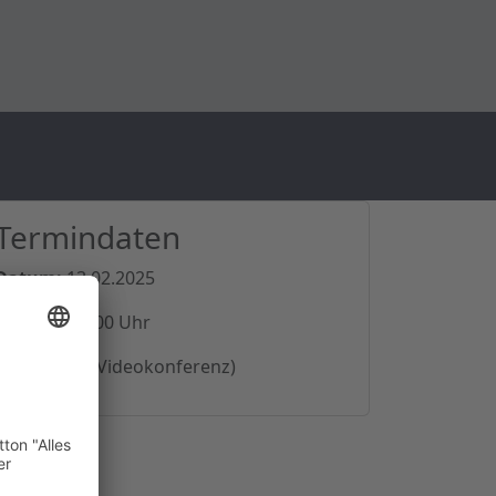
Termindaten
Datum:
13.02.2025
Uhrzeit:
18:00 Uhr
Ort:
online (Videokonferenz)