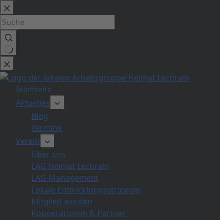
Zum
Inhalt
springen
Keine
Ergebnisse
Startseite
Aktuelles
Blog
Termine
Verein
Über uns
LAG Heimat Lechrain
LAG-Management
Lokale Entwicklungsstrategie
Mitglied werden
Kooperationen & Partner