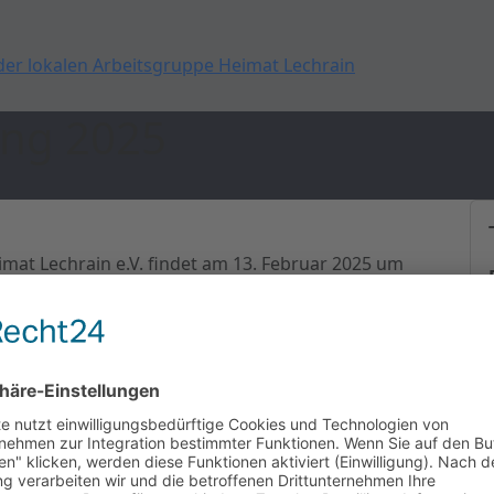
ung 2025
mat Lechrain e.V. findet am 13. Februar 2025 um
E-Mail.
sehen:
n Ladung und der
 der Checkliste für das