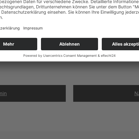
okalen Entwicklungsstrategie
von Befugnissen an das
ung §7 Abs. 1
5
min
N