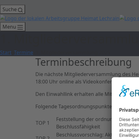
Suche
Menu
1. Mitgliederversamml
Start
Termine
1. Mitgliederversammlung 2025
Terminbeschreibung
Die nächste Mitgliederversammlung des Hei
18:00 Uhr online als Videokonferenz statt.
Den Einwahllink erhalten alle Mitglieder per 
Folgende Tagesordnungspunkte sind vorge
Feststellung der ordnungsgemäße
TOP 1
Beschlussfähigkeit
Beschlussvorschlag: Aktualisierung
TOP 2