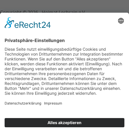
Copyright © 2026 - Heimat Lechrain e.V.
Schließen
Schriftgröße ändern
A-
A+
Schriftgröße zurücksetzen
Kontrast einstellen
Farbe wählen
black
white
green
blue
red
orange
yellow
navi
Links unterstreichen
Links hervorheben
Cookies löschen
Invertieren
Schließen