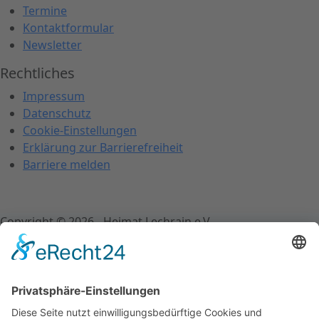
Termine
Kontaktformular
Newsletter
Rechtliches
Impressum
Datenschutz
Cookie-Einstellungen
Er
klärung zur Barrierefreiheit
Barriere melden
Copyright © 2026 - Heimat Lechrain e.V.
Schließen
Schriftgröße ändern
A-
A+
Schriftgröße zurücksetzen