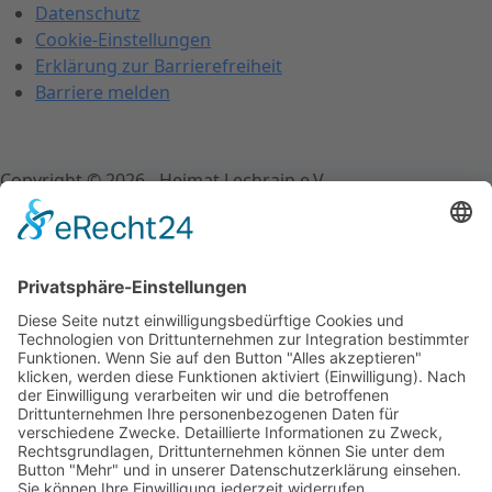
Datenschutz
Cookie-Einstellungen
Er
klärung zur Barrierefreiheit
Barriere melden
Copyright © 2026 - Heimat Lechrain e.V.
Schließen
Schriftgröße ändern
A-
A+
Schriftgröße zurücksetzen
Kontrast einstellen
Farbe wählen
black
white
green
blue
red
orange
yellow
navi
Links unterstreichen