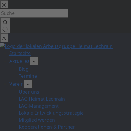
Zum
Inhalt
springen
Keine
Ergebnisse
Startseite
Aktuelles
Blog
Termine
Verein
Über uns
LAG Heimat Lechrain
LAG-Management
Lokale Entwicklungsstrategie
Mitglied werden
Kooperationen & Partner